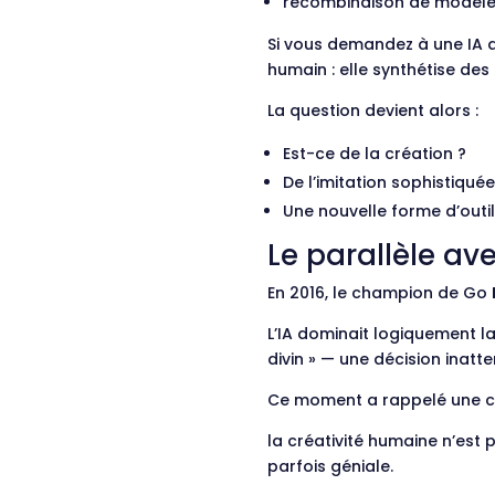
recombinaison de modèl
Si vous demandez à une IA de
humain : elle synthétise des 
La question devient alors :
Est-ce de la création ?
De l’imitation sophistiquée
Une nouvelle forme d’outil
Le parallèle av
En 2016, le champion de Go
L’IA dominait logiquement la
divin » — une décision inatte
Ce moment a rappelé une ch
la créativité humaine n’est 
parfois géniale.