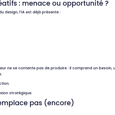
réatifs : menace ou opportunité ?
u design, l’IA est déjà présente :
r ne se contente pas de produire : il comprend un besoin, un 
s.
ction.
exion stratégique.
 remplace pas (encore)