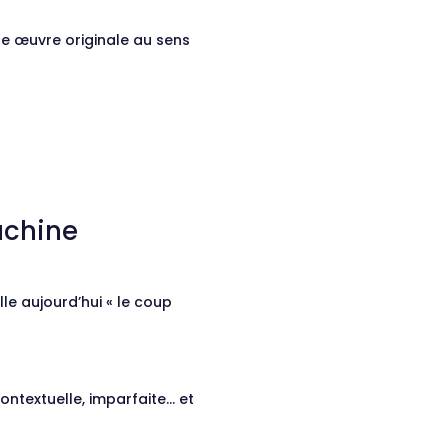
ne œuvre originale au sens
achine
le aujourd’hui « le coup
ontextuelle, imparfaite… et