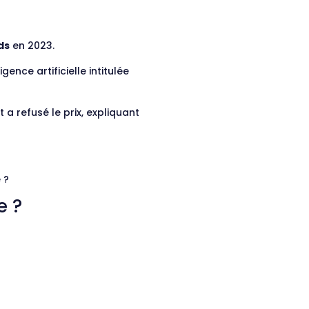
ds
en 2023.
ence artificielle intitulée
 a refusé le prix, expliquant
 ?
e ?