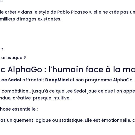
es
 créer « dans le style de Pablo Picasso », elle ne crée pas u
milliers d’images existantes.
 ?
 artistique ?
ec AlphaGo : l’humain face à la m
Lee Sedol
affrontait
DeepMind
et son programme AlphaGo.
 compétition… jusqu’à ce que Lee Sedol joue ce que l’on appel
ndue, créative, presque intuitive.
ose essentielle :
pas uniquement logique ou statistique. Elle est émotionnelle, c